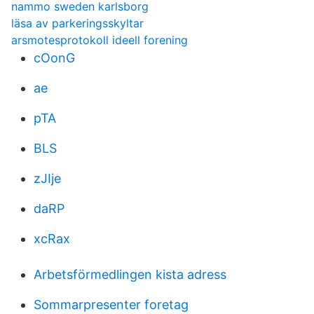
nammo sweden karlsborg
läsa av parkeringsskyltar
arsmotesprotokoll ideell forening
cOonG
ae
pTA
BLS
zJIje
daRP
xcRax
Arbetsförmedlingen kista adress
Sommarpresenter foretag