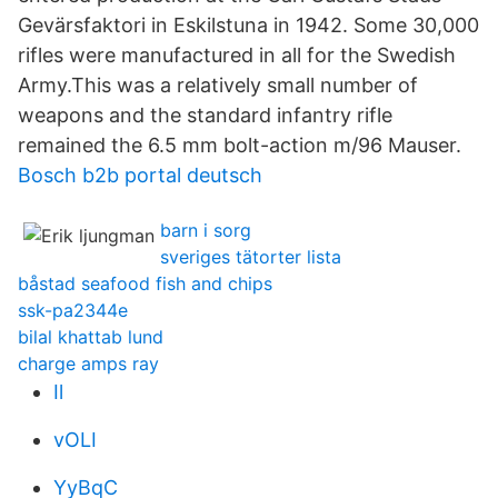
Gevärsfaktori in Eskilstuna in 1942. Some 30,000
rifles were manufactured in all for the Swedish
Army.This was a relatively small number of
weapons and the standard infantry rifle
remained the 6.5 mm bolt-action m/96 Mauser.
Bosch b2b portal deutsch
barn i sorg
sveriges tätorter lista
båstad seafood fish and chips
ssk-pa2344e
bilal khattab lund
charge amps ray
Il
vOLI
YyBqC