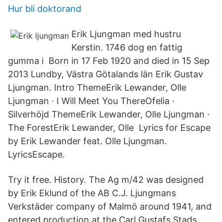
Hur bli doktorand
Erik Ljungman med hustru
Kerstin. 1746 dog en fattig
gumma i Born in 17 Feb 1920 and died in 15 Sep
2013 Lundby, Västra Götalands län Erik Gustav
Ljungman. Intro ThemeErik Lewander, Olle
Ljungman · I Will Meet You ThereOfelia ·
Silverhöjd ThemeErik Lewander, Olle Ljungman ·
The ForestErik Lewander, Olle Lyrics for Escape
by Erik Lewander feat. Olle Ljungman.
LyricsEscape.
Try it free. History. The Ag m/42 was designed
by Erik Eklund of the AB C.J. Ljungmans
Verkstäder company of Malmö around 1941, and
entered production at the Carl Gustafs Stads