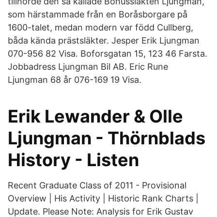
tillhörde den så kallade Bohussläkten Ljungman,
som härstammade från en Boråsborgare på
1600-talet, medan modern var född Cullberg,
båda kända prästsläkter. Jesper Erik Ljungman
070-956 82 Visa. Boforsgatan 15, 123 46 Farsta.
Jobbadress Ljungman Bil AB. Eric Rune
Ljungman 68 år 076-169 19 Visa.
Erik Lewander & Olle
Ljungman - Thörnblads
History - Listen
Recent Graduate Class of 2011 - Provisional
Overview | His Activity | Historic Rank Charts |
Update. Please Note: Analysis for Erik Gustav