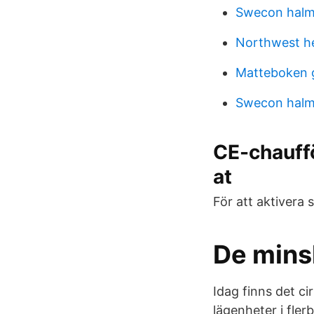
Swecon halms
Northwest he
Matteboken 
Swecon halms
CE-chauffö
at
För att aktivera 
De mins
Idag finns det ci
lägenheter i fler