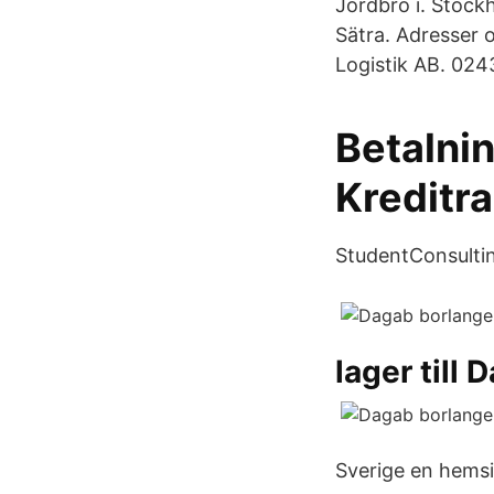
Jordbro i. Stock
Sätra. Adresser 
Logistik AB. 02
Betalni
Kreditr
StudentConsultin
lager till 
Sverige en hemsi