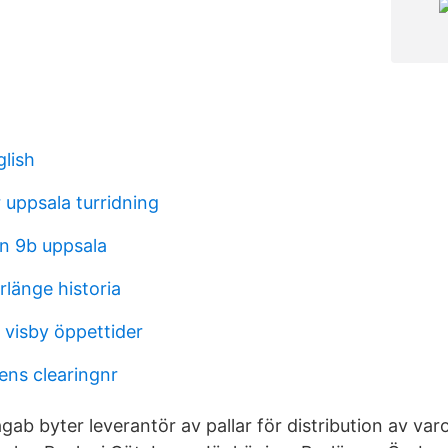
glish
 uppsala turridning
n 9b uppsala
länge historia
visby öppettider
ns clearingnr
agab byter leverantör av pallar för distribution av varo