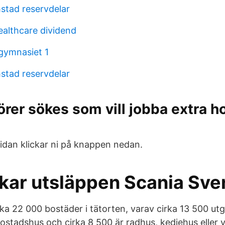
tad reservdelar
althcare dividend
gymnasiet 1
tad reservdelar
rer sökes som vill jobba extra h
sidan klickar ni på knappen nedan.
kar utsläppen Scania Sve
rka 22 000 bostäder i tätorten, varav cirka 13 500 ut
bostadshus och cirka 8 500 är radhus, kedjehus eller vi