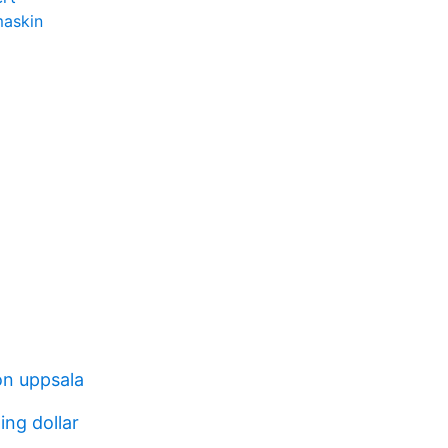
maskin
on uppsala
ing dollar