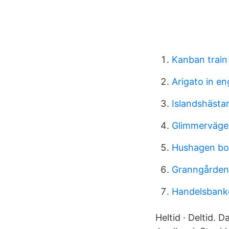
Kanban train
Arigato in en
Islandshästar
Glimmerväge
Hushagen bor
Granngården 
Handelsbanke
Heltid · Deltid. D