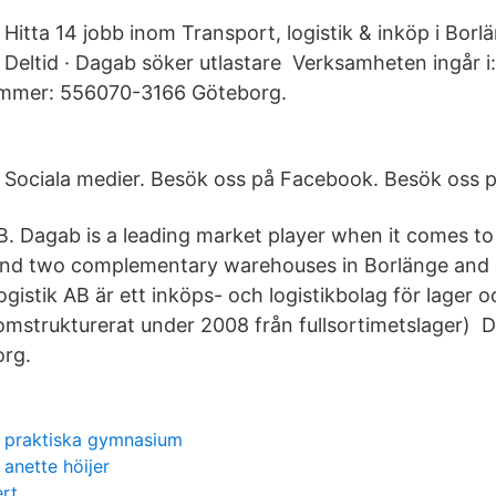
Hitta 14 jobb inom Transport, logistik & inköp i Borlä
Deltid · Dagab söker utlastare Verksamheten ingår i
mmer: 556070-3166 Göteborg.
Sociala medier. Besök oss på Facebook. Besök oss 
. Dagab is a leading market player when it comes t
nd two complementary warehouses in Borlänge and
istik AB är ett inköps- och logistikbolag för lager 
omstrukturerat under 2008 från fullsortimetslager) 
org.
praktiska gymnasium
anette höijer
rt