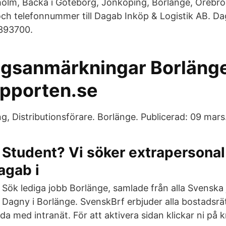
holm, Backa i Göteborg, Jönköping, Borlänge, Örebro,
och telefonnummer till Dagab Inköp & Logistik AB. D
4393700.
ngsanmärkningar Borläng
apporten.se
g, Distributionsförare. Borlänge. Publicerad: 09 mars
Student? Vi söker extrapersona
Dagab i
Sök lediga jobb Borlänge, samlade från alla Svenska j
Dagny i Borlänge. SvenskBrf erbjuder alla bostadsrät
da med intranät. För att aktivera sidan klickar ni på