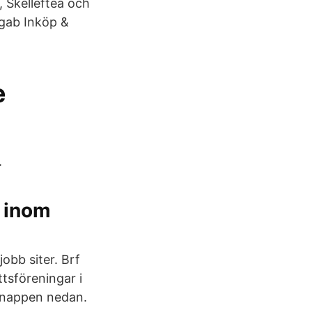
 Skellefteå och
agab Inköp &
e
.
l inom
obb siter. Brf
tsföreningar i
 knappen nedan.