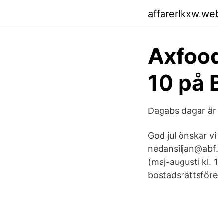
affarerlkxw.we
Axfood
10 på 
Dagabs dagar är
God jul önskar vi
nedansiljan@abf.s
(maj-augusti kl. 
bostadsrättsföre