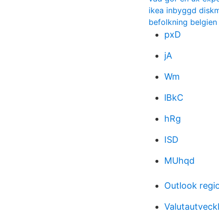
ikea inbyggd disk
befolkning belgien
pxD
jA
Wm
lBkC
hRg
ISD
MUhqd
Outlook regi
Valutautveckl