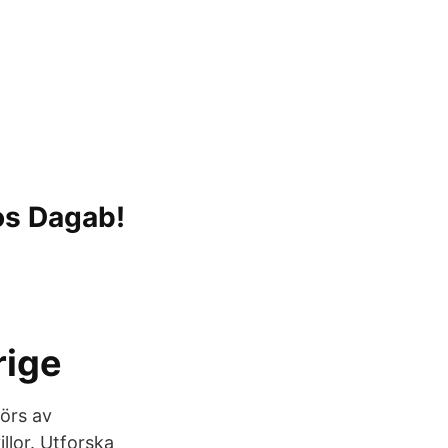
os Dagab!
rige
görs av
llor. Utforska