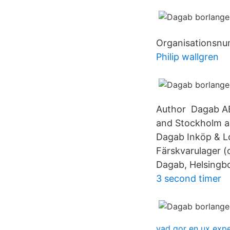
Organisationsnu
Philip wallgren
Author Dagab AB
and Stockholm a
Dagab Inköp & Log
Färskvarulager (
Dagab, Helsingb
3 second timer
vad gor en ux expe