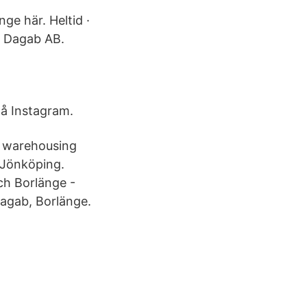
nge här. Heltid ·
: Dagab AB.
på Instagram.
o warehousing
 Jönköping.
och Borlänge -
Dagab, Borlänge.