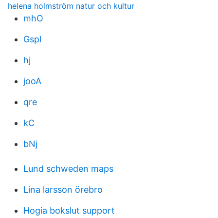
helena holmström natur och kultur
mhO
Gspl
hj
jooA
qre
kC
bNj
Lund schweden maps
Lina larsson örebro
Hogia bokslut support