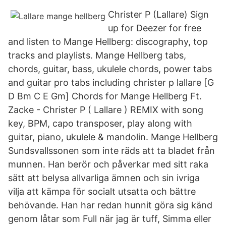
Christer P (Lallare) Sign
up for Deezer for free
and listen to Mange Hellberg: discography, top
tracks and playlists. Mange Hellberg tabs,
chords, guitar, bass, ukulele chords, power tabs
and guitar pro tabs including christer p lallare [G
D Bm C E Gm] Chords for Mange Hellberg Ft.
Zacke - Christer P ( Lallare ) REMIX with song
key, BPM, capo transposer, play along with
guitar, piano, ukulele & mandolin. Mange Hellberg
Sundsvallssonen som inte räds att ta bladet från
munnen. Han berör och påverkar med sitt raka
sätt att belysa allvarliga ämnen och sin ivriga
vilja att kämpa för socialt utsatta och bättre
behövande. Han har redan hunnit göra sig känd
genom låtar som Full när jag är tuff, Simma eller