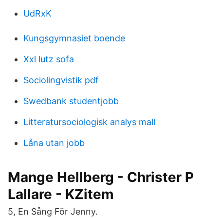
UdRxK
Kungsgymnasiet boende
Xxl lutz sofa
Sociolingvistik pdf
Swedbank studentjobb
Litteratursociologisk analys mall
Låna utan jobb
Mange Hellberg - Christer P
Lallare - KZitem
5, En Sång För Jenny.