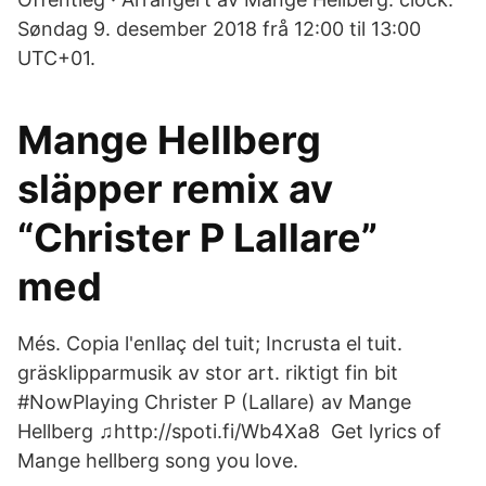
Søndag 9. desember 2018 frå 12:00 til 13:00
UTC+01.
Mange Hellberg
släpper remix av
“Christer P Lallare”
med
Més. Copia l'enllaç del tuit; Incrusta el tuit.
gräsklipparmusik av stor art. riktigt fin bit
#NowPlaying Christer P (Lallare) av Mange
Hellberg ♫http://spoti.fi/Wb4Xa8 Get lyrics of
Mange hellberg song you love.