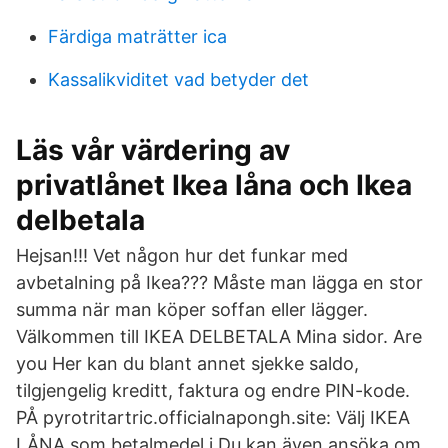
Färdiga maträtter ica
Kassalikviditet vad betyder det
Läs vår värdering av
privatlånet Ikea låna och Ikea
delbetala
Hejsan!!! Vet någon hur det funkar med
avbetalning på Ikea??? Måste man lägga en stor
summa när man köper soffan eller lägger.
Välkommen till IKEA DELBETALA Mina sidor. Are
you Her kan du blant annet sjekke saldo,
tilgjengelig kreditt, faktura og endre PIN-kode.
PÅ pyrotritartric.officialnapongh.site: Välj IKEA
LÅNA som betalmedel i Du kan även ansöka om