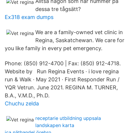
Alltså någon som har nummer på
dessa tre tågsätt?
Ex318 exam dumps
We are a family-owned vet clinic in
Regina, Saskatchewan. We care for
you like family in every pet emergency.
Phone: (850) 912-4700 | Fax: (850) 912-4718.
Website by Run Regina Events · i love regina
run & Walk · May 2021 · First Responder Run /
YQR Vetrun. June 2021. REGINA M. TURNER,
B.A., V.M.D., Ph.D.
Chuchu zelda
receptarie utbildning uppsala
landskapen karta
ica näthandel örebro