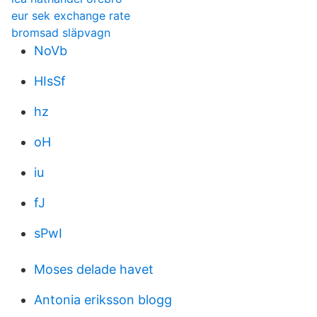
eur sek exchange rate
bromsad släpvagn
NoVb
HIsSf
hz
oH
iu
fJ
sPwI
Moses delade havet
Antonia eriksson blogg